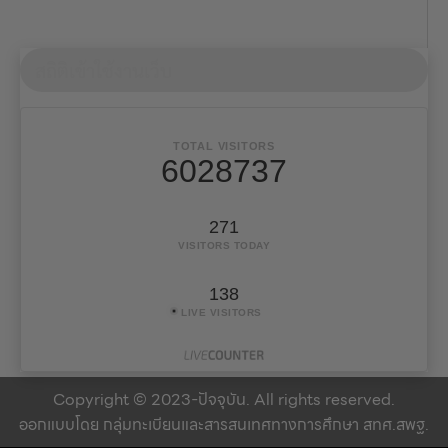
สถิติเข้าใช้งานเว็บ
TOTAL VISITORS
6028737
271
VISITORS TODAY
138
LIVE VISITORS
Copyright © 2023-ปัจจุบัน. All rights reserved.
ออกแบบโดย กลุ่มทะเบียนและสารสนเทศทางการศึกษา สทศ.สพฐ.