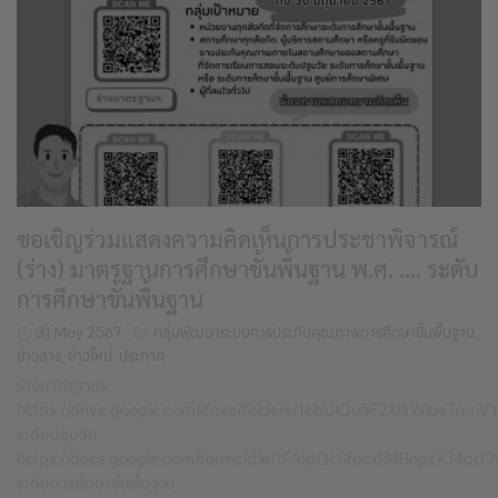
ขอเชิญร่วมแสดงความคิดเห็นการประชาพิจารณ์
(ร่าง) มาตรฐานการศึกษาขั้นพื้นฐาน พ.ศ. …. ระดับ
การศึกษาขั้นพื้นฐาน
31 May 2567
กลุ่มพัฒนาระบบการประกันคุณภาพการศึกษาขั้นพื้นฐาน
,
ข่าวสาร
,
ข่าวใหม่
,
ประกาศ
ร่างมาตรฐานฯ
https://drive.google.com/drive/folders/1cbUlQu5F2XIlIWlue7m
ระดับปฐมวัย
https://docs.google.com/forms/d/e/1FAIpQLSfoexl24BnpzXJ4
ระดับการศึกษาขั้นพื้นฐาน