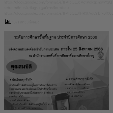
https://docs.google.com/forms/d/e/1FAIpQLScV61Pakzjcna
ระดับการศึกษาขั้นพื้นฐาน ศูนย์การศึกษาพิเศษ
https://docs.google.com/forms/d/e/1FAIpQLSfHR3tAdCnbrx
1071 เข้าชมทั้งหมด