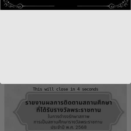
ประกาศคัดเลือกนักเรียนและสถานศึกษาเพื่อรับ
รางวัลพระราชทาน ประจำปีการศึกษา 2568
3 Nov 2568
กลุ่มพัฒนาระบบการประกันคุณภาพการศึกษาขั้นพื้นฐาน
,
ข่าวใหม่
,
เอกสารกลุ่มพัฒนาระบบการประกันคุณภาพการศึกษาขั้นพื้นฐาน
https://drive.google.com/drive/folders/19WNV5thUKwMJb8lM
fbclid=IwY2xjawN1BGNleHRuA2FlbQIxMABicmlkETFQTXZHcFNj
aQ_aem_3vhZolhCD5DLRNQK7UJ02Q
1330 เข้าชมทั้งหมด
, 1 เข้าชมวันนี้
This will close in
3
seconds