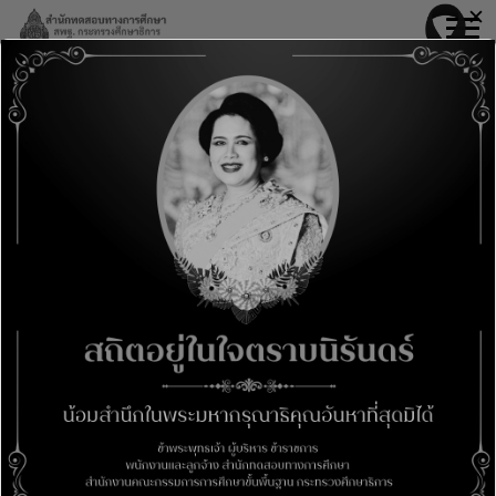
Skip
✕
modal-check
to
content
การประชุมเชิงปฏิบัติการจัดทำรายงานการ
วิเคราะห์ความสอดคล้องระหว่างผลการ
ประเมินคุณภาพภายใน และผลการประเมิน
คุณภาพภายนอก ของสถานศึกษาในสังกัด
22 Aug 2568
กลุ่มพัฒนาระบบการประกันคุณภาพการศึกษาขั้นพื้น
ฐาน