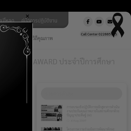
✕
วน์โหลด
คู่มือการปฏิบัติงาน
Call Center 022885785
ยใต้ สพฐ.วิถีใหม่ วิถีคุณภาพ
บรางวัล IQA AWARD ประจำปีการศึกษา
รายการล่าสุด
การอบรมเชิงปฏิบัติการหลักสูตรการดำเนิน
งานประกันคุณภาพภายในสถานศึกษาด้วย
ปัญญาประดิษฐ์ (AI)
4 Aug 2569
โครงการความร่วมมือการพัฒนาทักษะ