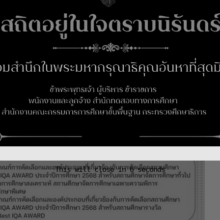
This will close in
5
seconds