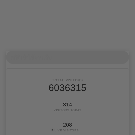
สถิติเข้าใช้งานเว็บ
TOTAL VISITORS
6036315
314
VISITORS TODAY
208
LIVE VISITORS