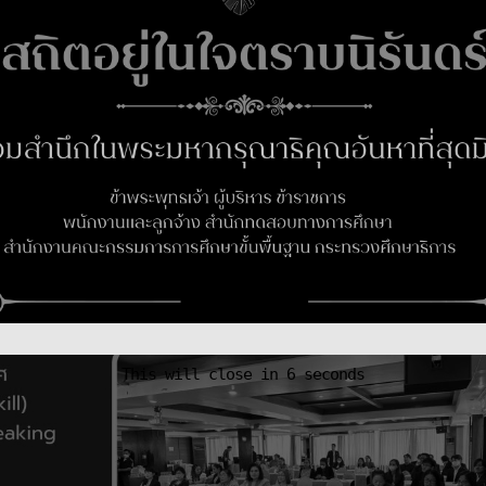
This will close in
5
seconds