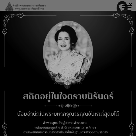
Skip
✕
modal-check
to
content
ประกาศรายชื่อผู้มีสิทธิ์สอบวัดความสามารถใน
การใช้ภาษาไทย Thai Competence Test
สำหรับชาวต่างประเทศ ปีพุทธศักราช 2565
(กรณีพิเศษ)
6 Dec 2565
ข่าวใหม่