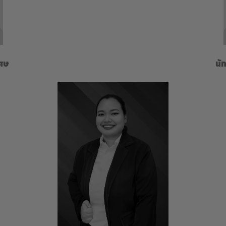
ศษ
นั