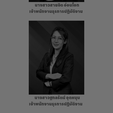
นางสาวสายจิต อ่อนโอก
เจ้าพนักงานธุรการปฏิบัติงาน
นางสาวฐกลรัตน์ อุดหนุน
เจ้าพนักงานธุรการปฏิบัติงาน