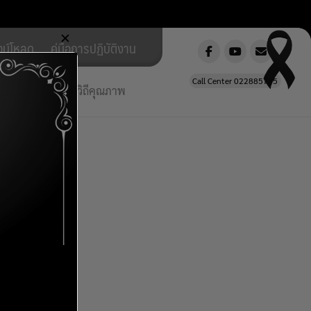
✕
วน์โหลด
คู่มือการปฏิบัติงาน
Call Center 022885785
ยใต้ สพฐ.วิถีใหม่ วิถีคุณภาพ