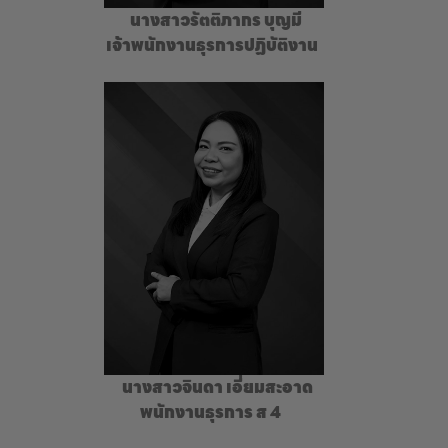
นางสาวรัตติภากร​ บุญมี
เจ้าพนักงานธุรการปฏิบัติงาน
นางสาวจินดา เอี่ยมสะอาด
พนักงานธุรการ ส 4